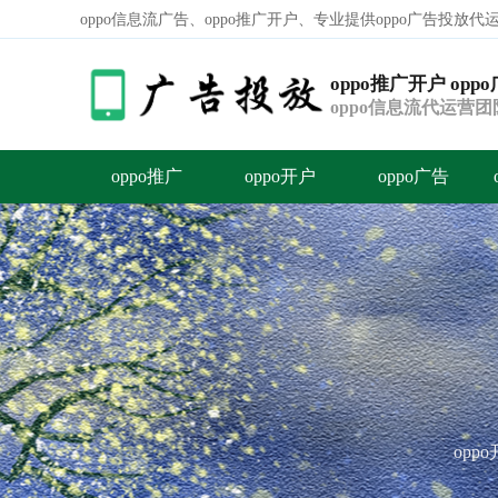
oppo信息流广告、oppo推广开户、专业提供oppo广告投放
oppo推广开户 opp
oppo信息流代运营
越来越高级
oppo推广
oppo开户
oppo广告
容
答
荐
opp