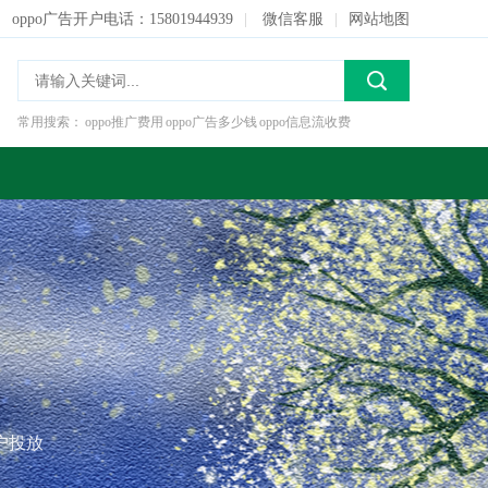
oppo广告开户电话：15801944939
|
微信客服
|
网站地图
常用搜索：
oppo推广费用
oppo广告多少钱
oppo信息流收费
开户投放