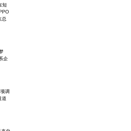
在短
PPO
在总
梦
系企
一项调
道道