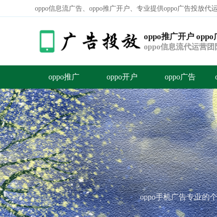
oppo信息流广告、oppo推广开户、专业提供oppo广告投放
oppo推广开户 opp
oppo信息流代运营
信息流
oppo推广
oppo开户
oppo广告
容
答
荐
oppo手机广告专