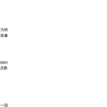
换为韩
的形象
ppo
会员数
开一段