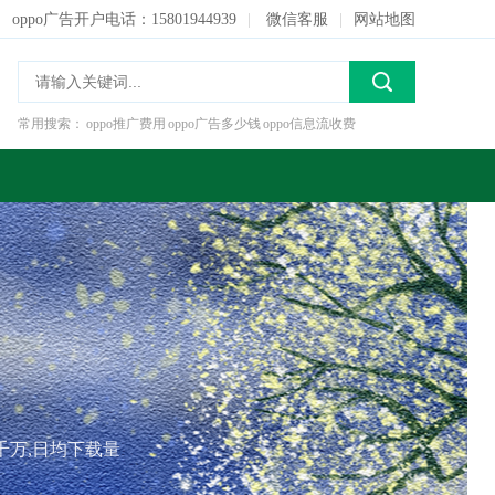
oppo广告开户电话：15801944939
|
微信客服
|
网站地图
常用搜索：
oppo推广费用
oppo广告多少钱
oppo信息流收费
到八千万,日均下载量