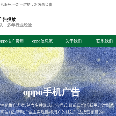
代运营服务,一对一维护，对效果负责
o广告投放
搜索
团队，多年行业经验
oppo推广费用
oppo信息流
关于我们
联系我们
oppo手机广告
业的个性化推广方案,包含多种形式广告样式,目前日均活跃用户达
高达1亿,帮助广告主实现目标用户的触达，达成营销目的