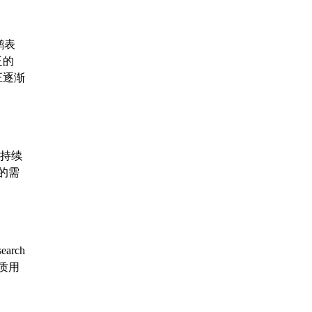
鹏表
泛的
正逐渐
的持续
的需
rch
质用