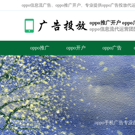
oppo信息流广告、oppo推广开户、专业提供oppo广告投放
oppo推广开户 opp
oppo信息流代运营
能提效？
oppo推广
oppo开户
oppo广告
容
答
荐
opp