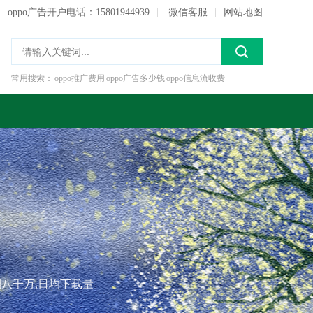
oppo广告开户电话：15801944939
|
微信客服
|
网站地图
常用搜索：
oppo推广费用
oppo广告多少钱
oppo信息流收费
开户投放