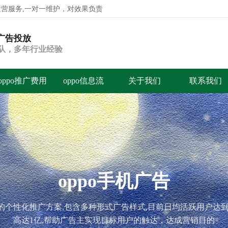
代运营服务,一对一维护，对效果负责
o广告投放
搜索
团队，多年行业经验
oppo推广费用
oppo信息流
关于我们
联系我们
oppo手机广告
业的个性化推广方案,包含多种形式广告样式,目前日均活跃用户达
高达1亿,帮助广告主实现目标用户的触达，达成营销目的