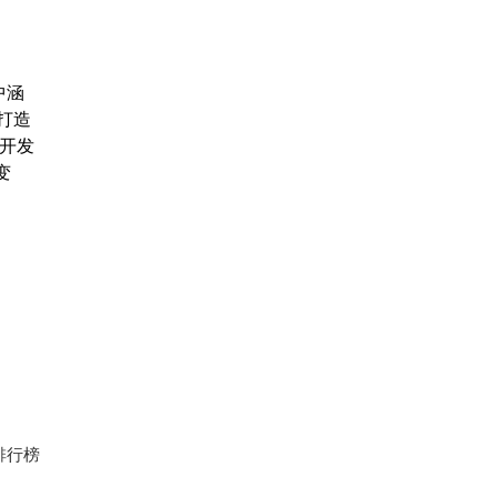
中涵
户打造
能开发
变
排行榜