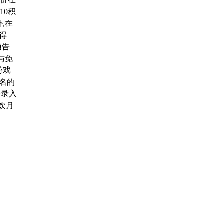
10积
,在
得
预告
与免
游戏
0名的
登录入
欢月