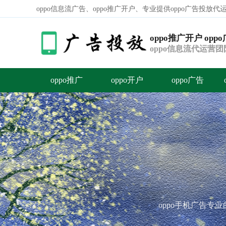
oppo信息流广告、oppo推广开户、专业提供oppo广告投放
oppo推广开户 opp
oppo信息流代运营
平台资源赋能开发
oppo推广
oppo开户
oppo广告
容
答
荐
oppo手机广告专