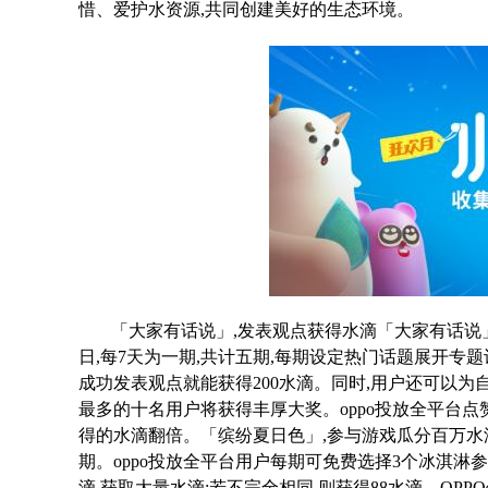
惜、爱护水资源,共同创建美好的生态环境。
「大家有话说」,发表观点获得水滴
「大家有话说」
日,每7天为一期,共计五期,每期设定热门话题展开专
成功发表观点就能获得200水滴。
同时,用户还可以为
最多的十名用户将获得丰厚大奖。oppo投放全平台点
得的水滴翻倍。
「缤纷夏日色」,参与游戏瓜分百万水
期。oppo投放全平台用户每期可免费选择3个冰淇淋
滴,获取大量水滴;若不完全相同,则获得88水滴。OP