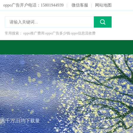
oppo广告开户电话：15801944939
|
微信客服
|
网站地图
常用搜索：
oppo推广费用
oppo广告多少钱
oppo信息流收费
到八千万,日均下载量