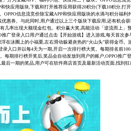
P和快应用版块,下载和打开推荐应用获得20积分(下载10积分,打开
0水滴。OPPO信息流竞价除宝藏APP和快应用版块的水滴与积分福利外
或优惠券。
与此同时,用户通过以上三个版块下载应用,还有机会获
,有几率出现大额现金红包。
积分赢大奖,高能活动「逆流而上」
PO推广登录入口用户通过点击【开始游戏】进入游戏,每天首次参
控漂浮在泳圈上的小福栗,左右滑动躲避炎热的“火山头”获得金币。
广登录入口并以每4天为一期,开启一次排行榜大奖。每期排名前10
厚。
每期排行榜开奖后,奖品会自动发放到用户的账户,OPPO推广
中,最后一期的奖品,用户可在软件商店首页及最新活动页面,找到狂