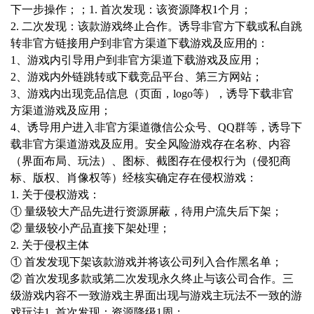
下一步操作；；
1. 首次发现：该资源降权1个月；
2. 二次发现：该款游戏终止合作。
诱导非官方下载或私自跳
转非官方链接
用户到非官方渠道下载游戏及应用的：
1、游戏内引导用户到非官方渠道下载游戏及应用；
2、游戏内外链跳转或下载竞品平台、第三方网站；
3、游戏内出现竞品信息（页面，logo等），诱导下载非官
方渠道游戏及应用；
4、诱导用户进入非官方渠道微信公众号、QQ群等，诱导下
载非官方渠道游戏及应用。
安全风险
游戏存在名称、内容
（界面布局、玩法）、图标、截图存在侵权行为（侵犯商
标、版权、肖像权等）
经核实确定存在侵权游戏：
1. 关于侵权游戏：
① 量级较大产品先进行资源屏蔽，待用户流失后下架；
② 量级较小产品直接下架处理；
2. 关于侵权主体
① 首发发现下架该款游戏并将该公司列入合作黑名单；
② 首次发现多款或第二次发现永久终止与该公司合作。
三
级
游戏内容不一致
游戏主界面出现与游戏主玩法不一致的游
戏玩法
1. 首次发现：资源降级1周；