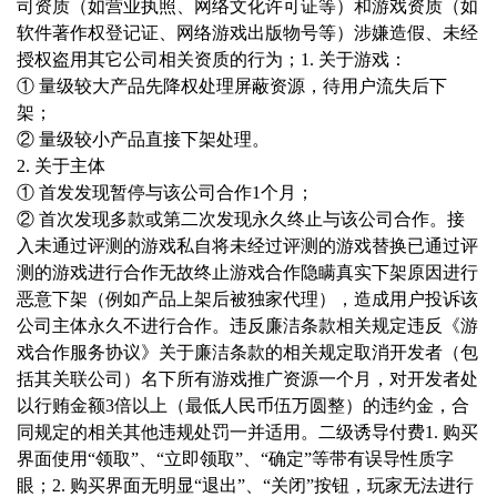
司资质（如营业执照、网络文化许可证等）和游戏资质（如
软件著作权登记证、网络游戏出版物号等）涉嫌造假、未经
授权盗用其它公司相关资质的行为；
1. 关于游戏：
① 量级较大产品先降权处理屏蔽资源，待用户流失后下
架；
② 量级较小产品直接下架处理。
2. 关于主体
① 首发发现暂停与该公司合作1个月；
② 首次发现多款或第二次发现永久终止与该公司合作。
接
入未通过评测的游戏
私自将未经过评测的游戏替换已通过评
测的游戏进行合作
无故终止游戏合作
隐瞒真实下架原因进行
恶意下架（例如产品上架后被独家代理），造成用户投诉
该
公司主体永久不进行合作。
违反廉洁条款相关规定
违反《游
戏合作服务协议》关于廉洁条款的相关规定
取消开发者（包
括其关联公司）名下所有游戏推广资源一个月，对开发者处
以行贿金额3倍以上（最低人民币伍万圆整）的违约金，合
同规定的相关其他违规处罚一并适用。
二级
诱导付费
1. 购买
界面使用“领取”、“立即领取”、“确定”等带有误导性质字
眼；2. 购买界面无明显“退出”、“关闭”按钮，玩家无法进行