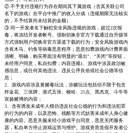
② 不予支付违规行为存在期间其下属游戏（含其关联公司
名下的游戏）在平台中推广的收入分成（违规期限无法核实
的，不予结算尚未结算的金额）
③ 同一开发者名下触犯安全风险违规的游戏，超过2次报
毒，将冻结开发者帐号。
强制切换非官方下载
通过自升级等
方式强制用户切换非官方渠道下载的行为；
安全风险
游戏内
含有木马、钓鱼等病毒恶意程序；
恶意扣费
游戏内计费界面
清晰、明确，购买界面没有明显的“退出”、“关闭”等按钮，
未经用户同意，私自扣费；
内容违规
1、游戏中涉及政治敏
感信息，或任何其他违法、违反公序良俗或社会公德等信
息；
2、游戏内容涉及黄赌毒玩法，涉赌玩法包括但不限于包含
炸金花、三张牌、港式五张、梭哈、21点、黑杰克、斗牛等
宣扬赌博的内容；
3、含有诱发未成年人模仿违反社会公德的行为和违法犯罪
的行为的内容，以及恐怖、残酷等方式妨害未成年人身心健
康的内容。
恶意关服
未经小游戏平台同意，恶意关闭服务
器，私自单方停止游戏运营与维护。
游戏资质造假
开发者公