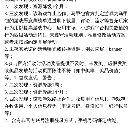
2. 二次发现：资源降级1个月；
3. 三次发现：该游戏终止合作。
马甲包
官方判定游戏为马甲
包的游戏
恶意刷榜单
通过刷下载量、评论、流水等冒充玩家
行为用以提高游戏中心、应用市场、小游戏平台相关数值的
行为
四级
活动违约
1、未遵守活动规则，私自修改活动方案
或者未按照约定开展活动；
2. 未落实承诺的活动曝光或传播资源，例如闪屏、banner
等；
3.参与官方活动时活动奖品提供不及时、未发奖、虚假发奖
或奖品发放与活动页面陈述不符（如中奖率、奖品价值）
等。
1. 首次发现：警告；
2. 二次发现：资源降级1周；
3. 三次发现：资源降级1个月；
4. 四次发现：该款游戏终止合作。
收集用户信息
1、游戏存
在收集用户个人信息行为（电话号码、身份帐号、银行帐号
等）
2、含有非官方账号注册登录方式，手机号码绑定功能。