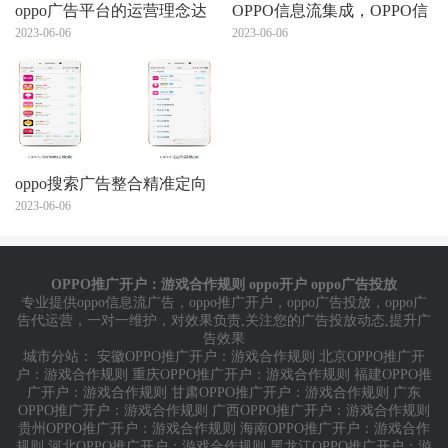
oppo广告平台的运营理念达
OPPO信息流集成，OPPO信
成营销目的，OPPO广告全
2023-06-06
息流开户客服电话：
2023-06-06
行业开户！
4009602809
oppo搜索广告整合精准定向
活跃用户！OPPO信息流开
2023-06-06
户代理商电话！
OPPO推广开户：游戏合作规则 oppo开户 oppo广告投放
专业提供
oppo信息流广告
，
oppo推广开户
，
oppo广告投放
，
oppo广
告代运营
，一对一维护，对效果负责,关注您的广告投放动态,提升广
告效果
城市分站：
安徽OPPO推广开户：游戏合作规则
北京OPPO推广开
户：游戏合作规则
重庆OPPO推广开户：游戏合作规则
福建OPPO推
广开户：游戏合作规则
甘肃OPPO推广开户：游戏合作规则
广东
OPPO推广开户：游戏合作规则
广西OPPO推广开户：游戏合作规则
贵州OPPO推广开户：游戏合作规则
海南OPPO推广开户：游戏合作
规则
河北OPPO推广开户：游戏合作规则
黑龙江OPPO推广开户：游