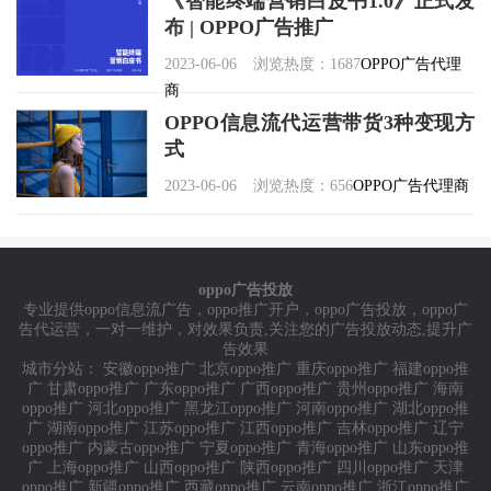
《智能终端营销白皮书1.0》正式发
布 | OPPO广告推广
2023-06-06
浏览热度：1687
OPPO广告代理
商
OPPO信息流代运营带货3种变现方
式
2023-06-06
浏览热度：656
OPPO广告代理商
oppo广告投放
专业提供
oppo信息流广告
，
oppo推广开户
，
oppo广告投放
，
oppo广
告代运营
，一对一维护，对效果负责,关注您的广告投放动态,提升广
告效果
城市分站：
安徽oppo推广
北京oppo推广
重庆oppo推广
福建oppo推
广
甘肃oppo推广
广东oppo推广
广西oppo推广
贵州oppo推广
海南
oppo推广
河北oppo推广
黑龙江oppo推广
河南oppo推广
湖北oppo推
广
湖南oppo推广
江苏oppo推广
江西oppo推广
吉林oppo推广
辽宁
oppo推广
内蒙古oppo推广
宁夏oppo推广
青海oppo推广
山东oppo推
广
上海oppo推广
山西oppo推广
陕西oppo推广
四川oppo推广
天津
oppo推广
新疆oppo推广
西藏oppo推广
云南oppo推广
浙江oppo推广