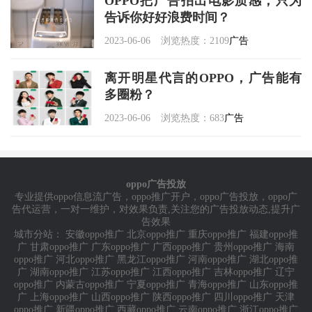
OPPO把广告拍出电影质感，只为
告诉你好好浪费时间？
2023-06-06
浏览热度：2109
广告
离开明星代言的OPPO，广告能有
多圈粉？
2023-06-06
浏览热度：683
广告
oppo广告投放
专业提供
oppo信息流广告
，
oppo推广开户
，
oppo广告投放
，
oppo广
告代运营
，一对一维护，对效果负责,关注您的广告投放动态,提升广
告效果
城市分站：
安徽oppo推广
北京oppo推广
重庆oppo推广
福建oppo推
广
甘肃oppo推广
广东oppo推广
广西oppo推广
贵州oppo推广
海南
oppo推广
河北oppo推广
黑龙江oppo推广
河南oppo推广
湖北oppo推
广
湖南oppo推广
江苏oppo推广
江西oppo推广
吉林oppo推广
辽宁
oppo推广
内蒙古oppo推广
宁夏oppo推广
青海oppo推广
山东oppo推
广
上海oppo推广
山西oppo推广
陕西oppo推广
四川oppo推广
天津
oppo推广
新疆oppo推广
西藏oppo推广
云南oppo推广
浙江oppo推广