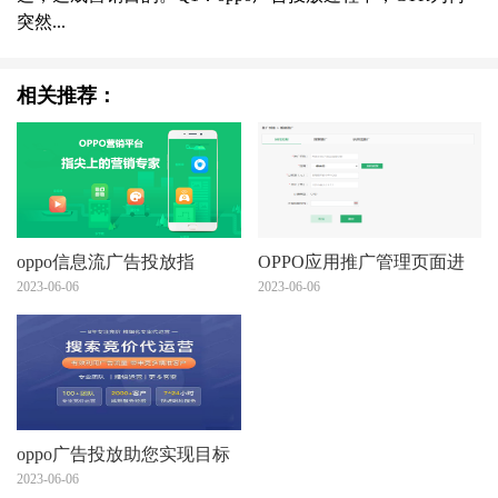
突然...
相关推荐：
oppo信息流广告投放指
OPPO应用推广管理页面进
南,OPPO广告公司为您介
2023-06-06
行修改！OPPO广告代理商
2023-06-06
绍！
是哪家？
oppo广告投放助您实现目标
用户的触达，达成营销目
2023-06-06