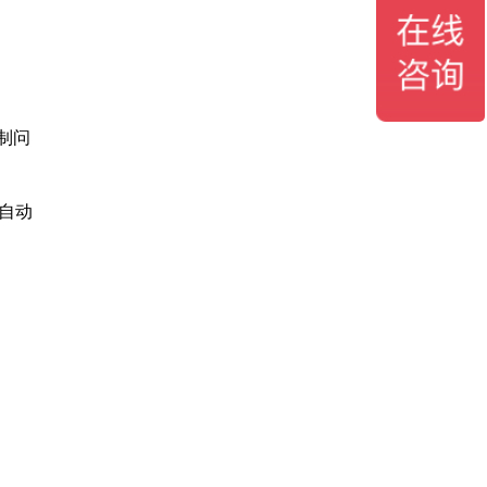
制问
划自动