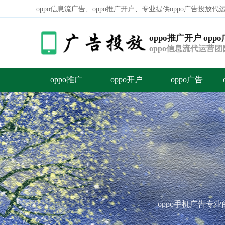
oppo信息流广告、oppo推广开户、专业提供oppo广告投放
oppo推广开户 opp
oppo信息流代运营
费标准介绍。
oppo推广
oppo开户
oppo广告
容
答
荐
opp