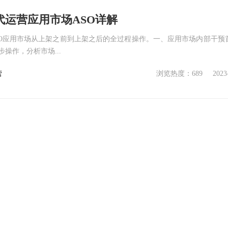
代运营应用市场ASO详解
PO应用市场从上架之前到上架之后的全过程操作。一、应用市场内部干预
操作，分析市场...
营
浏览热度：689
2023