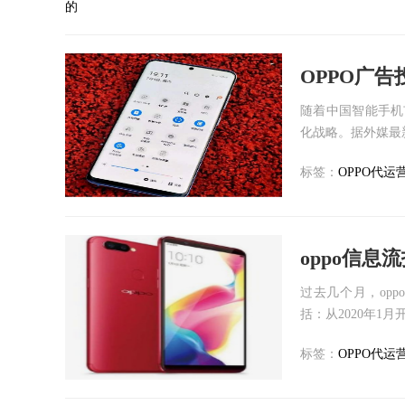
的
OPPO广
随着中国智能手机
化战略。据外媒最新
标签：
OPPO代运
oppo信
过去几个月，op
括：从2020年1月
标签：
OPPO代运