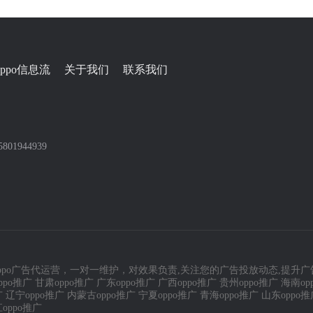
oppo信息流
关于我们
联系我们
801944939
ppo广告代运营
，一对一维护，对效果负责,关注您的广告投放动态,提升广
ppo推广
甘肃oppo推广
广东oppo推广
广西oppo推广
贵州oppo推广
海南op
广
辽宁oppo推广
内蒙古oppo推广
宁夏oppo推广
青海oppo推广
山东oppo推
oppo推广