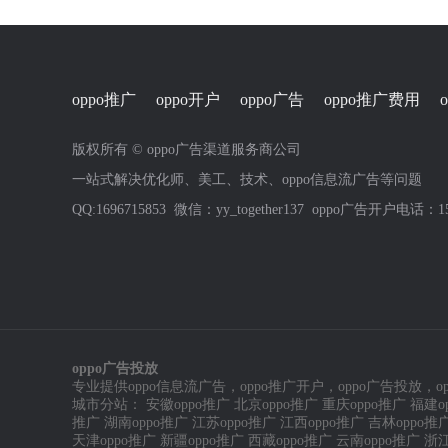
oppo推广
oppo开户
oppo广告
oppo推广费用
版权所有 © oppo广告渠道服务商公司
一站式解决优化师、美工、技术、oppo信息流广告等问题
QQ:1696715853 微信：yy_together137 oppo广告开户电话：15
oppo广告投放
专业提供
oppo信息流广告
，
oppo推广开户
，
oppo广告投放
，
o
城市分站：
安徽oppo推广
北京oppo推广
重庆oppo推广
福建o
推广
湖南oppo推广
江苏oppo推广
江西oppo推广
吉林oppo推
天津oppo推广
新疆oppo推广
西藏oppo推广
云南oppo推广
浙江