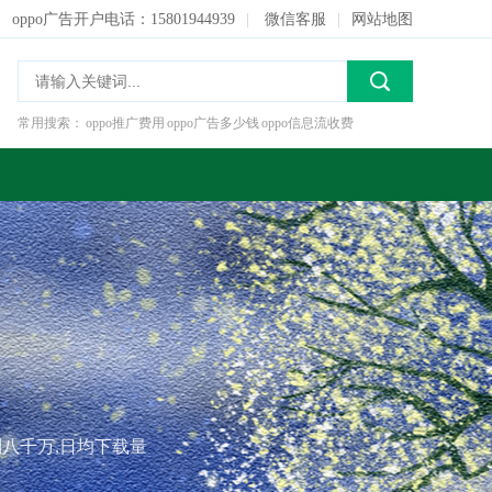
oppo广告开户电话：15801944939
|
微信客服
|
网站地图
常用搜索：
oppo推广费用
oppo广告多少钱
oppo信息流收费
到八千万,日均下载量