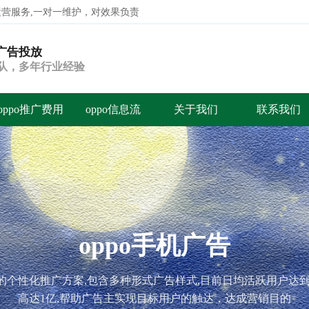
代运营服务,一对一维护，对效果负责
o广告投放
搜索
团队，多年行业经验
oppo推广费用
oppo信息流
关于我们
联系我们
oppo手机广告
业的个性化推广方案,包含多种形式广告样式,目前日均活跃用户达
高达1亿,帮助广告主实现目标用户的触达，达成营销目的